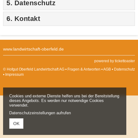
5. Datenschutz
6. Kontakt
www.landwirtschaft-oberfeld.de
powered by tickettoaster
© Hofgut Oberfeld Landwirtschaft AG •
Fragen & Antworten
•
AGB
•
Datenschutz
•
Impressum
Cookies und externe Dienste helfen uns bei der Bereitstellung
dieses Angebots. Es werden nur notwendige Cookies
verwendet.
Datenschutzeinstellungen aufrufen
OK